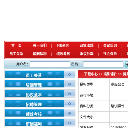
首 页
|
关于我们
|
HR新闻
|
政策法规
|
会议培训
|
员工关系
|
薪酬福利
|
绩效考核
|
争议仲裁
|
社会保险
|
用户名：
密码：
下载中心 >> 培训课件 >>
员工关系
授权类型
高级会员
培训管理
协议范本
运行环境
招聘管理
资料分类
培训课件
绩效考核
文件大小
薪酬福利
2010/10/29