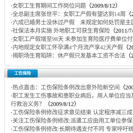
·
女职工生育期间工作岗位问题
（2009/8/12）
·
全总副主席张世平：女职工产假有望达到14周
（2
·
六成已婚男士没休过产假 未规定如何处罚是主
·
社保法本月实施 外地职工可获生育保险
（2011/7
·
女职工产假增至98天 未参加生育险医疗费单位付
·
内地规定女职工怀孕满4个月流产享42天产假
（20
·
揭职场生育陷阱：休产假只发基本工资不合法
（2
工伤保险
·
热点直击：工伤保险条例改出意外险新空间
（200
·
职工发生工伤事故和患职业病后，用人单位应当
行救治义务？
（2009/8/12）
·
工伤保险条例修改征求意见结束 认定程序减三成
·
关注工伤保险条例修改:派遣工应由用工单位参保
·
工伤保险条例修改:长期待遇支付不同 专家呼吁