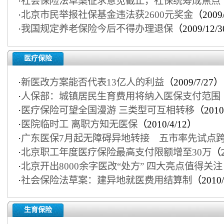
·
社会保险法草案征求意见截止，社保统筹成焦点
·
北京市民举报社保基金违法获2600元奖金
（2009
·
我国规定养老保险今后不得办理退保
（2009/12/
医疗保险
·
新医改方案能否代表13亿人的利益
（2009/7/27）
·
人保部：城镇居民生育费用将纳入医保支付范围
·
医疗保险可望全国漫游 三类型可互相转移
（2010
·
医院临时工 离职方知无医保
（2010/4/12）
·
广东医保7月起无障碍异地转接 五市率先试点
·
北京职工年度医疗保险最高支付限额增至30万
（2
·
北京开出8000余字医改“处方” 四大亮点值得关注
·
社会保险法草案：建异地就医费用结算制
（2010/
生育保险