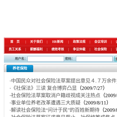
首 页
|
关于我们
|
HR新闻
|
政策法规
|
会议培训
|
员工关系
|
薪酬福利
|
绩效考核
|
争议仲裁
|
社会保险
|
用户名：
密码：
养老保险
·
中国民众对社会保险法草案提出意见４.７万余件
·
《社保法》三读 复合博弈凸显
（2009/7/27）
·
社会保险法草案取消户籍歧视成关注热点
（2009/
·
事业单位养老改革遭遇三大质疑
（2009/8/11）
·
解读社会保险法“问计于民”的百姓新期待
（2009/