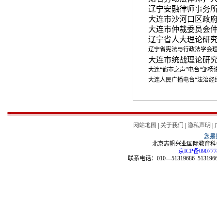
辽宁安融律师事务
大连市沙河口区政
大连市仲裁委员会
辽宁省人大理论研
辽宁省宪法与行政法学会
大连市统战理论研
大连
“
都市之声
”
电台
“
邹杨
大连人民广播电台
“
法治经
网站地图
|
关于我们
|
隐私声明
|
您是
北京志帆兴业国际教育科技
京ICP备090777
联系电话：010—51319686 51319