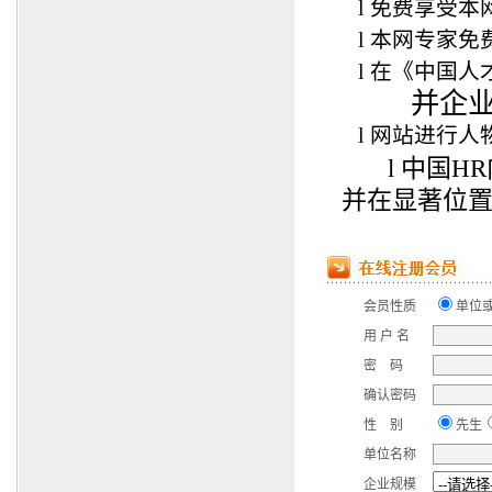
l
免费享受本
l
本网专家免
l
在
《中国人
并企业
l
网站进行人
l
中国H
并在显著位
会员性质
单位
用 户 名
密 码
确认密码
性 别
先生
单位名称
企业规模