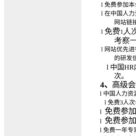
l
免费参加本
l
在
中国人力
网站链
免费
人
l
1
考察
l
网站优先进
的研发
l
中国H
次。
4、
高级会
l
中国人力资
l
免费3人
免费参
l
免费参
l
l
免费一年专