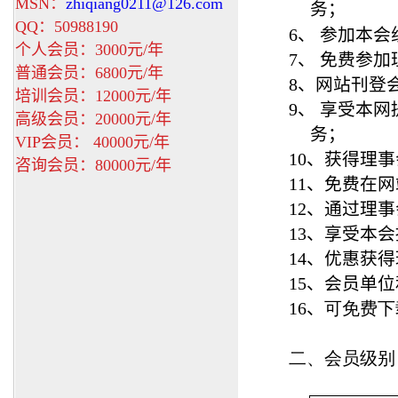
MSN：
zhiqiang0211@126.com
务；
QQ：50988190
6
、
参加本会
个人会员：3000元/年
7
、
免费参加
普通会员：6800元/年
8
、
网站刊登
培训会员：12000元/年
9
、
享受本网
高级会员：20000元/年
务；
VIP会员： 40000元/年
10
、获得理事
咨询会员：80000元/年
11
、免费在网
12
、通过理事
13
、享受本会
14
、优惠获得
15
、会员单位
16
、
可免费下
二、会员级别