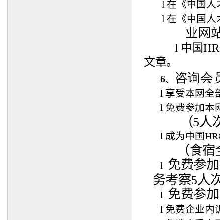
l
在
《中国人
l
在
《中国人
业网站
l
中国H
文章。
咨询会
6、
l
享受本网全
l
免费参加本
（5人次
l
成为中国H
（食宿全
免费参加
l
务考察
5
人
免费参加
l
l
免费企业内