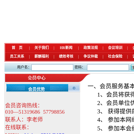
首 页
|
关于我们
|
HR新闻
|
政策法规
|
会议培训
|
员工关系
|
薪酬福利
|
绩效考核
|
争议仲裁
|
社会保险
|
用户名：
密码：
一、会员服务基
会员优势
1
、会员将获
2
、会员单位
会员咨询热线：
3
、
获得提供
010—51319686
57798856
4
、
参加本网
联系人：李老师
在线联系：
5
、
参加本会