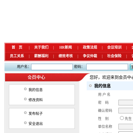
首 页
|
关于我们
|
HR新闻
|
政策法规
|
会议培训
|
员工关系
|
薪酬福利
|
绩效考核
|
争议仲裁
|
社会保险
|
用户名：
密码：
您好，欢迎来到会员中
我的信息
我的信息
用 户 名
修改资料
密 码
确认密码
发布帖子
性 别
先生
安全退出
单位名称