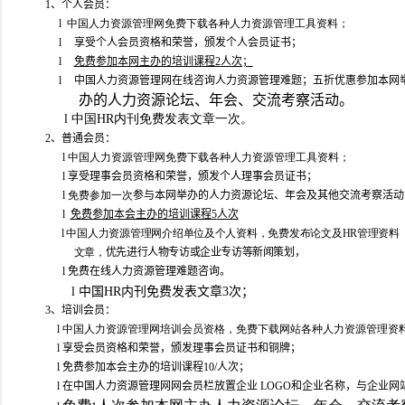
1
、个人会员：
l
中国人力资源管理网免费下载各种人力资源管理工具资料；
l
享受个人会员资格和荣誉，颁发个人会员证书；
l
免费参加本网主办的培训课程
2
人次；
l
中国人力资源管理网在线咨询人力资源管理难题；五折优惠参加本网
办的人力资源论坛、年会、交流考察活动。
l 中国HR内刊免费发表文章一次。
2
、普通会员：
l
中国人力资源管理网免费下载各种人力资源管理工具资料；
l
享受理事会员资格和荣誉，颁发个人理事会员证书；
l
免费参加一次
参与本网举办的人力资源论坛、年会及其他交流考察活动
l
免费参加本会主办的培训课程
5
人次
l
中国人力资源管理网介绍单位及个人资料，免费发布论文及HR管理资料
文章，
优先进行人物专访或企业专访等新闻策划，
l
免费在线人力资源管理难题咨询。
l
中国HR内刊免费发表文章3次；
3
、培训会员：
l
中国人力资源管理网培训会员资格，免费下载网站各种人力资源管理资
l
享受会员资格和荣誉，颁发理事会员证书和铜牌；
l
免费参加本会主办的培训课程
10/
人次；
l
在
中国人力资源管理网
网会员栏放置企业
LOGO
和企业名称，与企业网