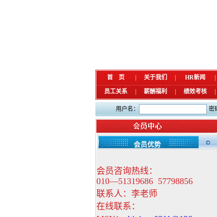
首 页
|
关于我们
|
HR新闻
|
员工关系
|
薪酬福利
|
绩效考核
|
用户名：
密
会员优势
会员咨询热线：
010—51319686
57798856
联系人：李老师
在线联系：