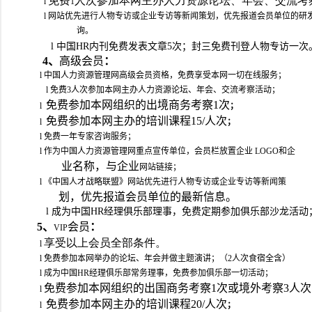
免费
人次参加本网主办人力资源论坛、年会、交流考
l
1
l
网站优先进行人物专访或企业专访等新闻策划，优先报道会员单位的研
询。
l
中国HR内刊免费发表文章5次；封三免费刊登人物专访一次
4、
高级会员
：
l
中国人力资源管理网高级会员资格，免费享受本网一切在线服务；
l
免费3人次参加本网主办人力资源论坛、年会、交流考察活动；
免费参加本网组织的出境商务考察
1
次
l
；
免费参加本网主办的培训课程
15
/
人次
l
；
l
免费一年专家咨询服务
；
l
作为中国人力资源管理网重点宣传单位，
会员栏放置企业
LOGO
和企
业名称，与企业
网站链接；
l
《中国人才战略联盟》网站优先进行人物专访或企业专访等新闻策
划，优先报道会员单位的最新信息。
l
成为中国HR经理俱乐部理事，免费定期参加俱乐部沙龙活动
5、
会员
：
VIP
享受以上会员全部条件
。
l
l
免费参加本网举办的论坛、年会并做主题演讲；（2人次食宿全含）
l
成为中国HR经理俱乐部常务理事，免费参加俱乐部一切活动；
免费参加本网组织的出国商务考察
1
次或境外考察
3
人次
l
免费参加本网主办的培训课程
20/
人次
l
；