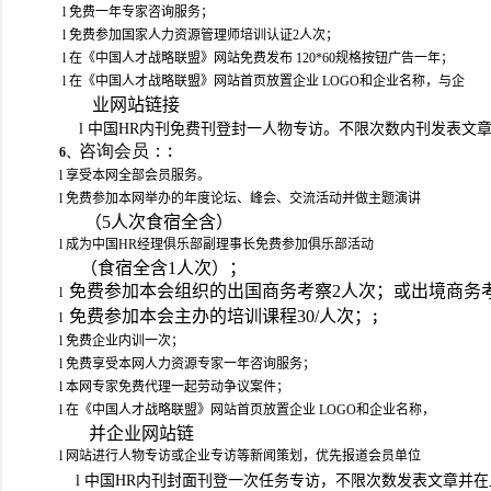
l
免费一年专家咨询服务
；
l
免费参加国家人力资源管理师培训认证2人次；
l
在
《中国人才战略联盟》
网站免费发布
120*60
规格按钮广告一年；
l
在
《中国人才战略联盟》
网站首页放置企业
LOGO
和企业名称，与企
业网站链接
l
中国HR内刊免费刊登封一人物专访。不限次数内刊发表文
咨询会员：
6、
：
l
享受本网全部会员服务
。
l
免费参加本网举办的年度论坛、峰会、交流活动并做主题演讲
（5人次食宿全含）
l
成为中国HR经理俱乐部副理事长免费参加俱乐部活动
（食宿全含1人次）；
免费参加本会组织的出国商务考察
2
人
次；或出境商务
l
免费参加本会主办的培训课程
30/
人次；
l
；
l
免费企业内训一次
；
l
免费享受本网人力资源专家一年咨询服务；
l
本网专家免费代理一起劳动争议案件
；
l
在
《中国人才战略联盟》
网站首页放置企业
LOGO
和企业名称，
并企业网站链
l
网站进行人物专访或企业专访等新闻策划，优先报道会员单位
l
中国HR内刊封面刊登一次任务专访，不限次数发表文章并