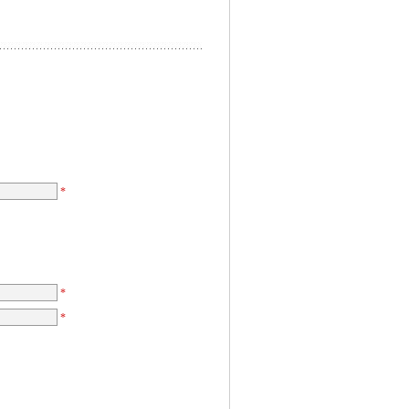
*
*
*