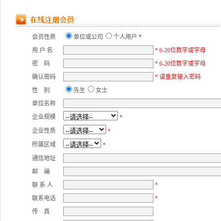
会员性质
单位或公司
个人用户
*
用 户 名
* 6-20位数字或字母
密 码
* 6-20位数字或字母
确认密码
* 请重复输入密码
性 别
先生
女士
单位名称
企业规模
*
企业性质
*
所属区域
*
通信地址
邮 编
联 系 人
*
联系电话
*
传 真