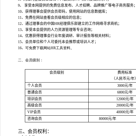
9
、
享受本网提供的免费信息发布、人才招聘、品牌推广等电子商务服务
10
、获得理事会提供会员密码，使用网站的信息数据库；
11
、免费在网站查看会员级相应的信息；
12
、通过理事会的中国HR经理俱乐部建立的工作网络寻求商机；
13
、享受本会提供的人力资源管理等专业咨询；
14
、优惠获得理事会行业年度调研、审计报告等相关材料；
15
、会员单位和个人可委托本会推荐或培训人才；
16
、
可免费下载网站HR工具资料。
二、会员级别：
会员级别
费用标准
（人民币元
/
年
个人会员
3000
元
/
年
普通会员
6800
元
/
年
培训会员
12000
元
/
年
高级会员
20000
元
/
年
VIP
会员
40000
元
/
年
咨询会员
80000
元
/
年
三、会员权利：