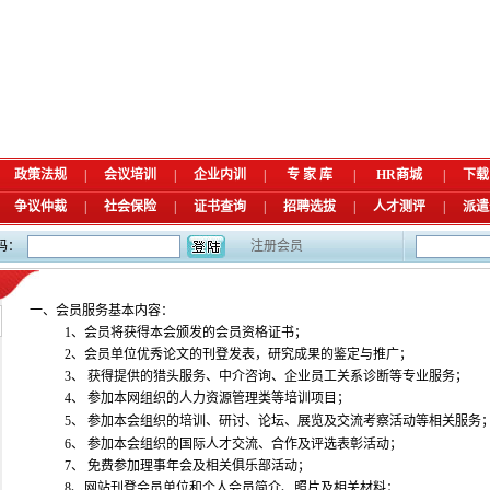
政策法规
|
会议培训
|
企业内训
|
专 家 库
|
HR商城
|
下载
争议仲裁
|
社会保险
|
证书查询
|
招聘选拔
|
人才测评
|
派遣
码：
注册会员
一、会员服务基本内容：
1
、会员将获得本会颁发的会员资格证书；
2
、会员单位优秀论文的刊登发表，研究成果的鉴定与推广；
3
、
获得提供的猎头服务、中介咨询、企业员工关系诊断等专业服务；
4
、
参加本网组织的人力资源管理类等培训项目；
5
、
参加本会组织的培训、研讨、论坛、展览及交流考察活动等相关服务
6
、
参加本会组织的国际人才交流、合作及评选表彰活动；
7
、
免费参加理事年会及相关俱乐部活动；
8
、
网站刊登会员单位和个人会员简介、照片及相关材料；