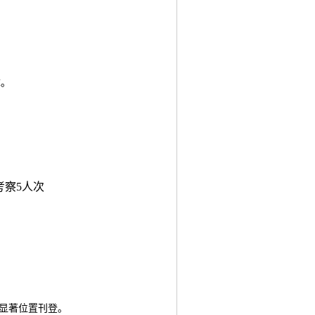
章。
考察
5
人次
在显著位置刊登。